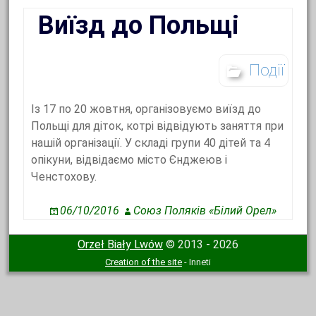
Виїзд до Польщі
Події
Із 17 по 20 жовтня, організовуємо виїзд до
Польщі для діток, котрі відвідують заняття при
нашій організації. У складі групи 40 дітей та 4
опікуни, відвідаємо місто Єнджеюв і
Ченстохову.
06/10/2016
Союз Поляків «Білий Орел»
Orzeł Biały Lwów
© 2013 - 2026
Creation of the site
- Inneti