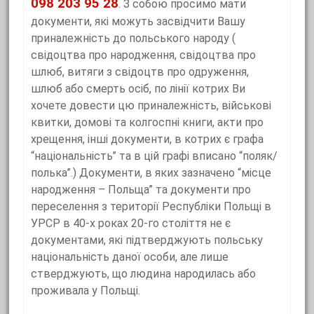
098 203 95 28
. З собою просимо мати
документи, які можуть засвідчити Вашу
приналежність до польського народу (
свідоцтва про народження, свідоцтва про
шлюб, витяги з свідоцтв про одруження,
шлюб або смерть осіб, по лінії котрих Ви
хочете довести цю приналежність, військові
квитки, домові та колгоспні книги, акти про
хрещення, інші документи, в котрих є графа
“національність” та в цій графі вписано “поляк/
полька”.) Документи, в яких зазначено “місце
народження – Польща” та документи про
переселення з території Республіки Польщі в
УРСР в 40-х роках 20-го століття не є
документами, які підтверджують польську
національність даної особи, але лише
стверджують, що людина народилась або
проживала у Польщі.