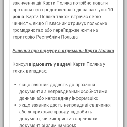
закінчення дії Карти Поляка потрібно подати
прохання про продовження її дії на наступні
10
років
. Карта Поляка також втрачає свою
чинність, якщо її власник отримує польське
громадянство або переїжджає жити на
територію Республіки Польща.
Рішення про відмуву в отриманні Карти Поляка
Консул
відмовить у видачі
Карти Поляка у
таких випадках
:
якщо заявник додасть до прохання
документи з неправдивими особистими
даними або неправдиву інформацію;
якщо заявник дасть неправдиві свідчення,
або ж приховає правду, підробить
документ, чи використає справжній
документ зі злим наміром;