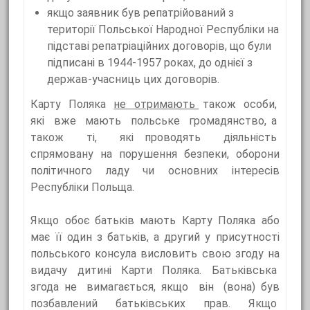
якщо заявник був репатрійований з
території Польської Народної Республіки на
підставі репатріаційних договорів, що були
підписані в 1944-1957 роках, до однієї з
держав-учасниць цих договорів.
Карту Поляка
не отримають
також особи,
які вже мають польське громадянство, а
також ті, які проводять діяльність
спрямовану на порушення безпеки, оборони
політичного ладу чи основних інтересів
Республіки Польща.
Якщо обоє батьків мають Карту Поляка або
має її один з батьків, а другий у присутності
польського консула висловить свою згоду на
видачу дитині Карти Поляка. Батьківська
згода не вимагається, якщо він (вона) був
позбавлений батьківських прав. Якщо