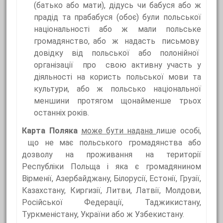
(батько або мати), дідусь чи бабуся або ж
прадід та прабабуся (обоє) були польської
національності або ж мали польське
громадянство, або ж надасть письмову
довідку від польської або полонійної
організації про свою активну участь у
діяльності на користь польської мови та
культури, або ж польсько національної
меншини протягом щонайменше трьох
останніх років.
Карта Поляка
може
бути
надана
лише особі,
що не має польського громадянства або
дозволу на проживання на території
Республіки Польща і яка є громадянином
Вірменії, Азербайджану, Білорусії, Естонії, Грузії,
Казахстану, Киргизії, Литви, Латвії, Молдови,
Російської Федерації, Таджикистану,
Туркменістану, України або ж Узбекистану.