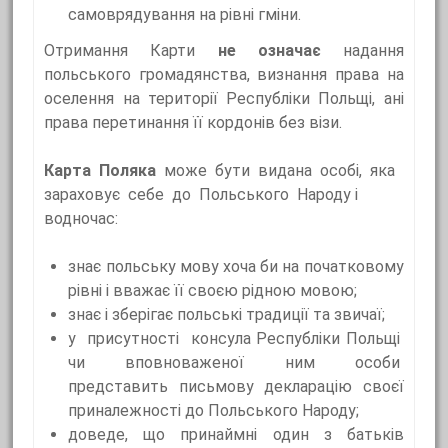
самоврядування на рівні гміни.
Отримання Карти
не означає
надання
польського громадянства, визнання права на
оселення на території Республіки Польщі, ані
права перетинання її кордонів без візи.
Карта Поляка
може бути видана особі, яка
зараховує себе до Польського Народу і
водночас:
знає польську мову хоча би на початковому
рівні і вважає її своєю рідною мовою;
знає і зберігає польські традиції та звичаї;
у присутності консула Республіки Польщі
чи вповноваженої ним особи
представить письмову декларацію своєї
приналежності до Польського Народу;
доведе, що принаймні один з батьків