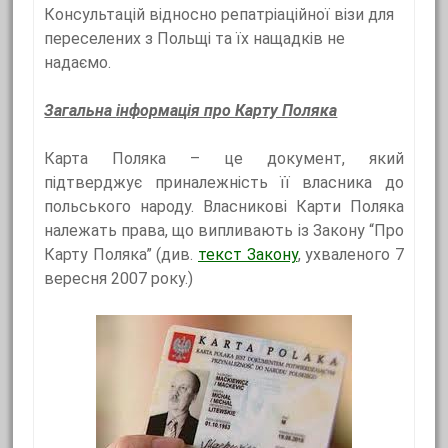
Консультацій відносно репатріаційної візи для
переселених з Польщі та їх нащадків не
надаємо.
Загальна
і
нформація про Карту Поляка
Карта Поляка – це документ, який
підтверджує приналежність її власника до
польського народу. Власникові Карти Поляка
належать права, що випливають із Закону “Про
Карту Поляка” (див.
текст Закону
, ухваленого 7
вересня 2007 року.)