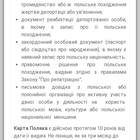
громадянство або ж польське походження
жертви депортації або ув’язнення;
документ реабілітації депортованої особи,
в якому є запис про її польське
походження;
закордонний особовий документ (паспорт
або свідоцтво про народження), в якому є
наявний запис про польську національність;
правомочне рішення про польське
походження, видане згідно з правилами
Закону “Про репатріацію”;
письмова довідка з польської або
полонійної організації про активну участь
даної особи у діяльності на користь
польської мови, культури або польської
національної меншини.
Карта Поляка
є дійсною протягом 10 років від
дати її видачі. Не пізніше, як за три місяці до